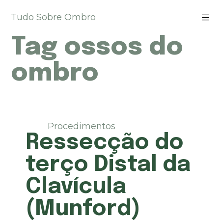
P
Tudo Sobre Ombro
u
l
Tag
ossos do
a
r
p
ombro
a
r
a
o
c
Procedimentos
o
Ressecção do
n
t
terço Distal da
e
ú
Clavícula
d
o
(Munford)