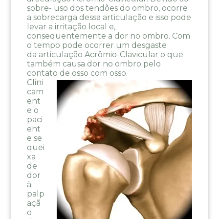
sobre- uso dos tendões do ombro, ocorre
a sobrecarga dessa articulação e isso pode
levar a irritação local e,
consequentemente a dor no ombro. Com
o tempo pode ocorrer um desgaste
da articulação Acrômio-Clavicular o que
também causa dor no ombro pelo
contato de osso com osso.
Clini
cam
ent
e o
paci
ent
e se
quei
xa
de
dor
à
palp
açã
o