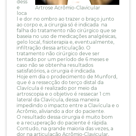
dess
e
Artrose Acrômio-Clavicular
loca
l e dor no ombro ao trazer o braço junto
ao corpo e, a cirurgia só é indicada na
falha do tratamento não cirúrgico que se
baseia no uso de medicações analgésicas,
gelo local, fisioterapia e, eventualmente,
infiltração dessa articulação. O
tratamento não cirúrgico deve ser
tentado por um período de 6 meses e
caso não se obtenha resultados
satisfatórios, a cirurgia é indicada.
Hoje em dia o prodecimento de Munford,
que é a ressecção do terço distal da
Clavícula é realizado por meio da
artroscopia e o objetivo é ressecar 1 cm
lateral da Clavícula, dessa maneira
impedindo o impacto entre a Clavícula e o
Acrômio, aliviando a dor do paciente.
O resultado dessa cirurgia é muito bom
e a recuperação do paciente é rápida.
Contudo, na grande maioria das vezes, a
dor na articulação Acrômio-Clavicular,