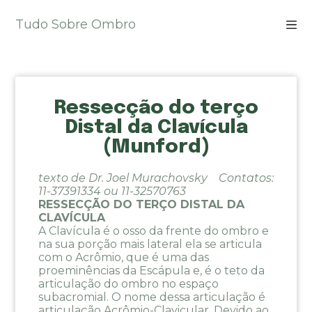
P
Tudo Sobre Ombro
u
l
a
r
p
Ressecção do terço
a
r
Distal da Clavícula
a
(Munford)
o
c
texto de Dr. Joel Murachovsky Contatos:
o
11-37391334 ou 11-32570763
n
RESSECÇÃO DO TERÇO DISTAL DA
t
CLAVÍCULA
e
A Clavícula é o osso da frente do ombro e
ú
na sua porção mais lateral ela se articula
com o Acrômio, que é uma das
d
proeminências da Escápula e, é o teto da
o
articulação do ombro no espaço
subacromial. O nome dessa articulação é
articulação Acrômio-Clavicular. Devido ao