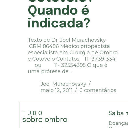
Quando é
indicada?
Texto de Dr. Joel Murachovsky
CRM 86486 Médico ørtopedista
especialista em Cirurgia de Ombro
e Cotovelo Contatos: 11- 37391334
ou 11- 32554395 O que é
uma prótese de…
Joel Murachovsky
maio 12, 2011
6 comentários
TUDO
Saiba 
sobre ombro
Doenças