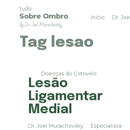
P
tudo
u
Sobre Ombro
Início
Dr. Jo
l
By Dr. Joel Murachovsky
a
r
p
Tag
lesao
a
r
a
o
c
Doenças do Cotovelo
o
Lesão
n
t
Ligamentar
e
ú
Medial
d
o
Dr. Joel Murachovsky Especialista