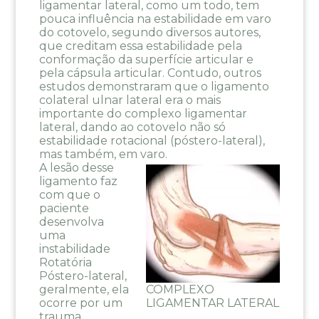
ligamentar lateral, como um todo, tem
pouca influência na estabilidade em varo
do cotovelo, segundo diversos autores,
que creditam essa estabilidade pela
conformação da superfície articular e
pela cápsula articular. Contudo, outros
estudos demonstraram que o ligamento
colateral ulnar lateral era o mais
importante do complexo ligamentar
lateral, dando ao cotovelo não só
estabilidade rotacional (póstero-lateral),
mas também, em varo.
A lesão desse
ligamento faz
com que o
paciente
desenvolva
uma
instabilidade
Rotatória
Póstero-lateral,
COMPLEXO
geralmente, ela
LIGAMENTAR LATERAL
ocorre por um
trauma,