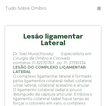
P
Tudo Sobre Ombro
u
l
a
r
p
Lesão ligamentar
a
r
Lateral
a
o
Dr. Joel Murachovsky Especialista em
c
Cirurgia de Ombro e Cotovelo
o
contatos: 11-32570763 ou 11- 37391334
n
LESÃO DO COMPLEXO LIGAMENTAR
LATERAL
t
O complexo ligamentar lateral é formado
e
pelos ligamentos colateral radial, colateral
ú
ulnar lateral, colateral acessório e anular.
d
O ligamento colateral radial é pouco
o
distinguido da cápsula articular. Embora o
ligamento colateral radial fique tenso ao
forçar o cotovelo em varo, o complexo