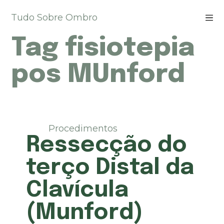
P
Tudo Sobre Ombro
u
l
Tag
fisiotepia
a
r
p
pos MUnford
a
r
a
o
c
Procedimentos
o
Ressecção do
n
t
terço Distal da
e
ú
Clavícula
d
o
(Munford)