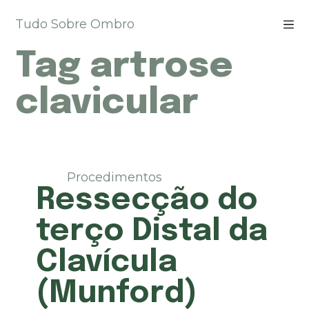
P
Tudo Sobre Ombro
u
l
Tag
artrose
a
r
p
clavicular
a
r
a
o
c
Procedimentos
o
Ressecção do
n
t
terço Distal da
e
ú
Clavícula
d
o
(Munford)