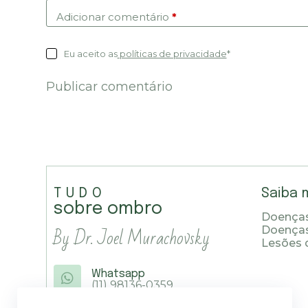
Adicionar comentário
*
Eu aceito as
políticas de privacidade
*
Publicar comentário
TUDO
Saiba 
sobre ombro
Doenças
By Dr. Joel Murachovsky
Doença
Lesões 
Whatsapp
(11) 98136-0359