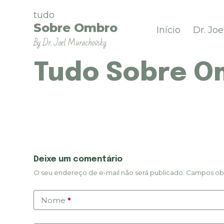
P
tudo
u
Sobre Ombro
Início
Dr. Jo
l
By Dr. Joel Murachovsky
a
r
p
Tudo Sobre O
a
r
a
o
c
o
n
t
Deixe um comentário
e
O seu endereço de e-mail não será publicado.
Campos obr
ú
d
o
Nome
*