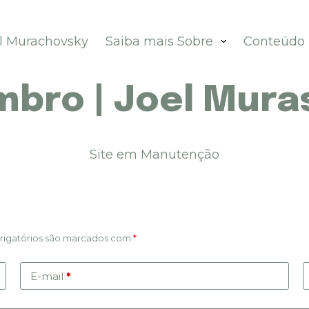
el Murachovsky
Saiba mais Sobre
Conteúdo
mbro | Joel Mur
Site em Manutenção
igatórios são marcados com
*
E-mail
*