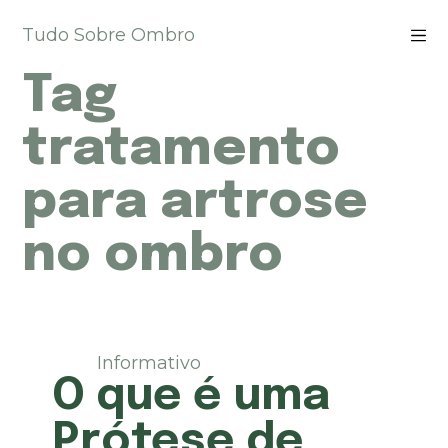
P
Tudo Sobre Ombro
u
l
Tag
a
r
p
tratamento
a
r
para artrose
a
o
no ombro
c
o
n
t
e
ú
Informativo
d
O que é uma
o
Prótese de