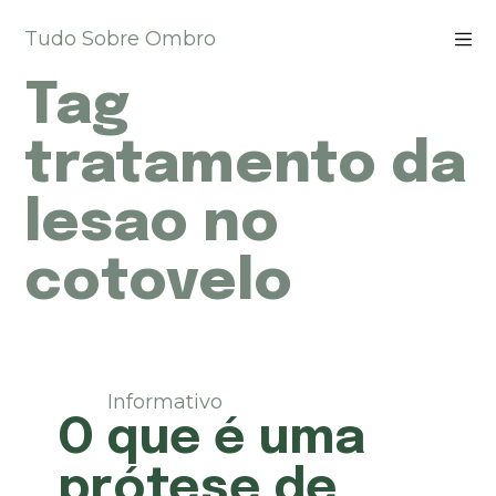
P
Tudo Sobre Ombro
u
l
Tag
a
r
p
tratamento da
a
r
lesao no
a
o
cotovelo
c
o
n
t
e
ú
Informativo
d
O que é uma
o
prótese de