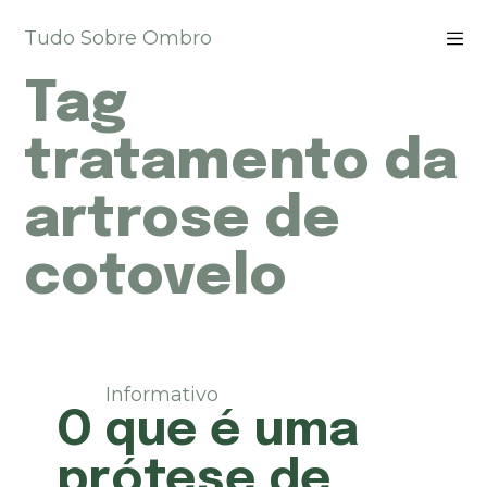
P
Tudo Sobre Ombro
u
l
Tag
a
r
p
tratamento da
a
r
artrose de
a
o
cotovelo
c
o
n
t
e
ú
Informativo
d
O que é uma
o
prótese de