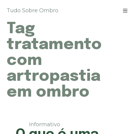
P
Tudo Sobre Ombro
u
l
Tag
a
r
p
tratamento
a
r
com
a
o
artropastia
c
o
n
em ombro
t
e
ú
d
o
Informativo