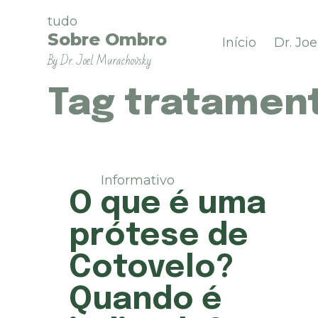
P
tudo
u
Sobre Ombro
Início
Dr. Jo
l
By Dr. Joel Murachovsky
a
r
p
Tag
tratament
a
r
a
o
c
Informativo
o
O que é uma
n
t
prótese de
e
ú
Cotovelo?
d
o
Quando é