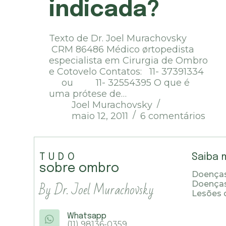
indicada?
Texto de Dr. Joel Murachovsky
CRM 86486 Médico ørtopedista
especialista em Cirurgia de Ombro
e Cotovelo Contatos: 11- 37391334
ou 11- 32554395 O que é
uma prótese de…
Joel Murachovsky
maio 12, 2011
6 comentários
TUDO
Saiba 
sobre ombro
Doenças
By Dr. Joel Murachovsky
Doença
Lesões 
Whatsapp
(11) 98136-0359