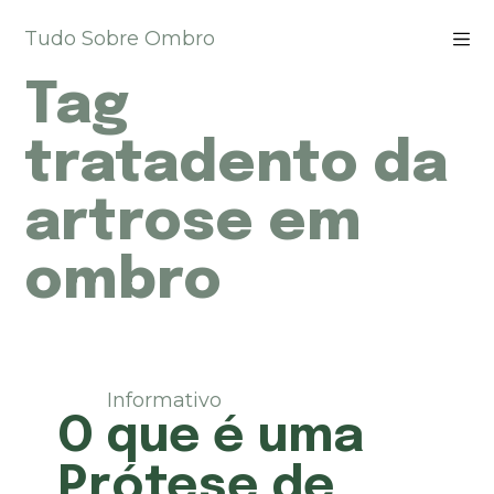
P
Tudo Sobre Ombro
u
l
Tag
a
r
p
tratadento da
a
r
artrose em
a
o
ombro
c
o
n
t
e
ú
Informativo
d
O que é uma
o
Prótese de