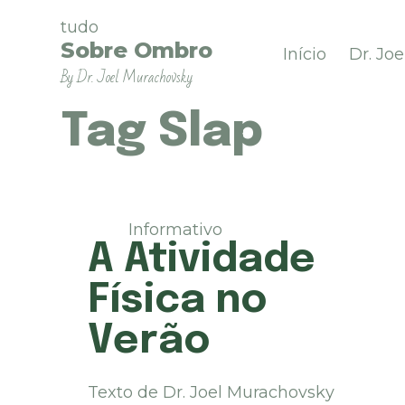
P
tudo
u
Sobre Ombro
Início
Dr. Jo
l
By Dr. Joel Murachovsky
a
r
p
Tag
Slap
a
r
a
o
c
Informativo
o
A Atividade
n
t
Física no
e
ú
Verão
d
o
Texto de Dr. Joel Murachovsky