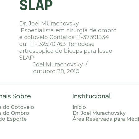
SLAP
Dr. Joel MUrachovsky
Especialista em cirurgia de ombro
e cotovelo Contatos: 11-37391334
ou 11- 32570763 Tenodese
artroscopica do biceps para lesao
SLAP
Joel Murachovsky
outubro 28, 2010
mais Sobre
Institucional
 do Cotovelo
Início
s do Ombro
Dr. Joel Murachovsky
do Esporte
Área Reservada para Méd