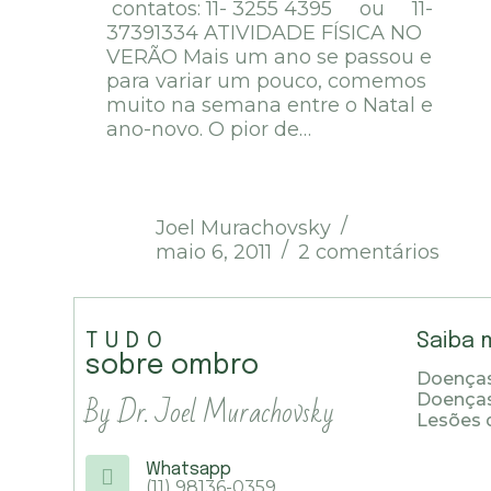
contatos: 11- 3255 4395 ou 11-
37391334 ATIVIDADE FÍSICA NO
VERÃO Mais um ano se passou e
para variar um pouco, comemos
muito na semana entre o Natal e
ano-novo. O pior de…
Joel Murachovsky
maio 6, 2011
2 comentários
TUDO
Saiba 
sobre ombro
Doenças
By Dr. Joel Murachovsky
Doença
Lesões 
Whatsapp
(11) 98136-0359