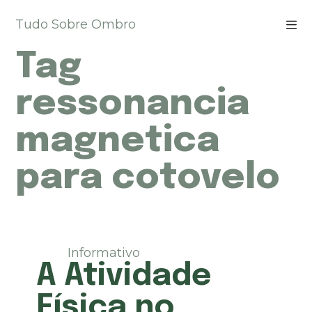
P
Tudo Sobre Ombro
u
l
Tag
a
r
p
ressonancia
a
r
magnetica
a
o
para cotovelo
c
o
n
t
e
ú
Informativo
d
A Atividade
o
Física no