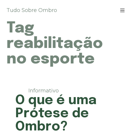
P
Tudo Sobre Ombro
u
l
Tag
a
r
p
reabilitação
a
r
no esporte
a
o
c
o
n
t
Informativo
e
O que é uma
ú
d
Prótese de
o
Ombro?