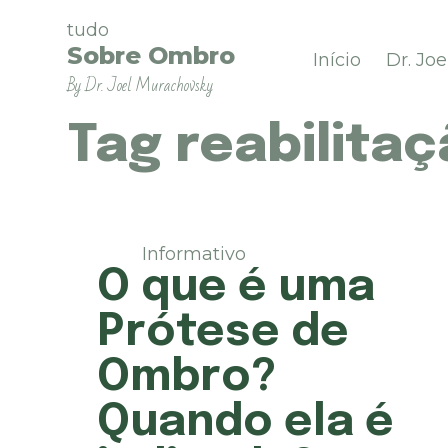
P
tudo
u
Sobre Ombro
Início
Dr. Jo
l
By Dr. Joel Murachovsky
a
r
p
Tag
reabilita
a
r
a
o
c
Informativo
o
O que é uma
n
t
Prótese de
e
ú
Ombro?
d
o
Quando ela é