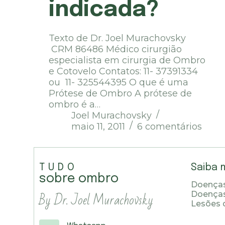
indicada?
Texto de Dr. Joel Murachovsky
CRM 86486 Médico cirurgião
especialista em cirurgia de Ombro
e Cotovelo Contatos: 11- 37391334
ou 11- 325544395 O que é uma
Prótese de Ombro A prótese de
ombro é a…
Joel Murachovsky
maio 11, 2011
6 comentários
TUDO
Saiba 
sobre ombro
Doenças
By Dr. Joel Murachovsky
Doença
Lesões 