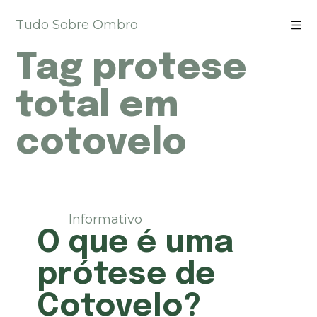
P
Tudo Sobre Ombro
u
l
Tag
protese
a
r
p
total em
a
r
cotovelo
a
o
c
o
n
t
Informativo
e
O que é uma
ú
d
prótese de
o
Cotovelo?