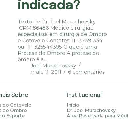
indicada?
Texto de Dr. Joel Murachovsky
CRM 86486 Médico cirurgião
especialista em cirurgia de Ombro
e Cotovelo Contatos: 11- 37391334
ou 11- 325544395 O que é uma
Prótese de Ombro A prótese de
ombro é a…
Joel Murachovsky
maio 11, 2011
6 comentários
mais Sobre
Institucional
 do Cotovelo
Início
s do Ombro
Dr. Joel Murachovsky
do Esporte
Área Reservada para Méd