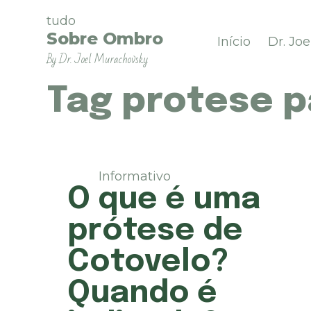
P
tudo
u
Sobre Ombro
Início
Dr. Jo
l
By Dr. Joel Murachovsky
a
r
p
Tag
protese pa
a
r
a
o
c
Informativo
o
O que é uma
n
t
prótese de
e
ú
Cotovelo?
d
o
Quando é