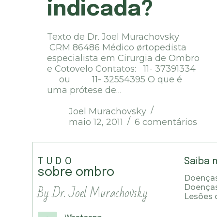
indicada?
Texto de Dr. Joel Murachovsky
CRM 86486 Médico ørtopedista
especialista em Cirurgia de Ombro
e Cotovelo Contatos: 11- 37391334
ou 11- 32554395 O que é
uma prótese de…
Joel Murachovsky
maio 12, 2011
6 comentários
TUDO
Saiba 
sobre ombro
Doenças
By Dr. Joel Murachovsky
Doença
Lesões 