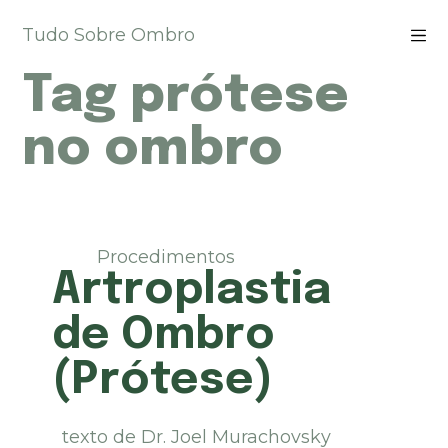
P
Tudo Sobre Ombro
u
l
Tag
prótese
a
r
p
no ombro
a
r
a
o
c
Procedimentos
o
Artroplastia
n
t
de Ombro
e
ú
(Prótese)
d
o
texto de Dr. Joel Murachovsky