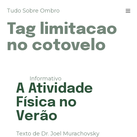
P
Tudo Sobre Ombro
u
l
Tag
limitacao
a
r
p
no cotovelo
a
r
a
o
c
Informativo
o
A Atividade
n
t
Física no
e
ú
Verão
d
o
Texto de Dr. Joel Murachovsky