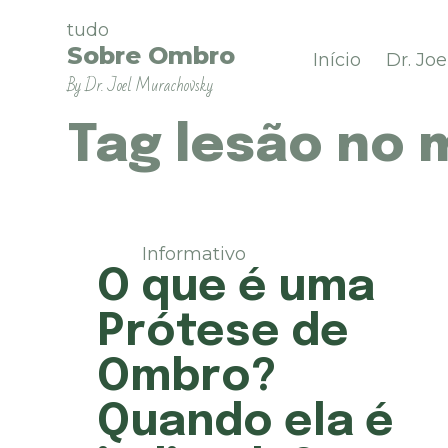
P
tudo
u
Sobre Ombro
Início
Dr. Jo
l
By Dr. Joel Murachovsky
a
r
p
Tag
lesão no 
a
r
a
o
c
Informativo
o
O que é uma
n
t
Prótese de
e
ú
Ombro?
d
o
Quando ela é