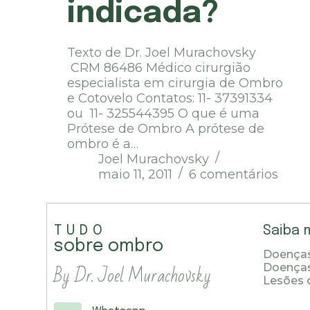
indicada?
Texto de Dr. Joel Murachovsky
CRM 86486 Médico cirurgião
especialista em cirurgia de Ombro
e Cotovelo Contatos: 11- 37391334
ou 11- 325544395 O que é uma
Prótese de Ombro A prótese de
ombro é a…
Joel Murachovsky
maio 11, 2011
6 comentários
TUDO
Saiba 
sobre ombro
Doenças
By Dr. Joel Murachovsky
Doença
Lesões 