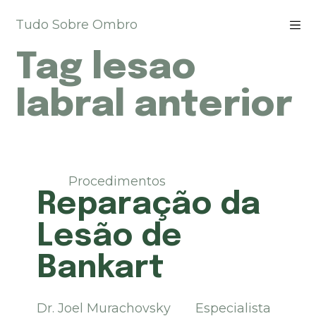
P
Tudo Sobre Ombro
u
l
Tag
lesao
a
r
p
labral anterior
a
r
a
o
c
Procedimentos
o
Reparação da
n
t
Lesão de
e
ú
Bankart
d
o
Dr. Joel Murachovsky Especialista