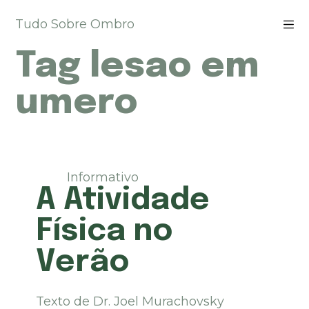
P
Tudo Sobre Ombro
u
l
Tag
lesao em
a
r
p
umero
a
r
a
o
c
Informativo
o
A Atividade
n
t
Física no
e
ú
Verão
d
o
Texto de Dr. Joel Murachovsky