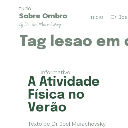
P
tudo
u
Sobre Ombro
Início
Dr. Jo
l
By Dr. Joel Murachovsky
a
r
p
Tag
lesao em 
a
r
a
o
c
Informativo
o
A Atividade
n
t
Física no
e
ú
Verão
d
o
Texto de Dr. Joel Murachovsky