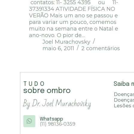
contatos: 11- 3255 4395 ou 11-
37391334 ATIVIDADE FÍSICA NO
VERÃO Mais um ano se passou e
para variar um pouco, comemos
muito na semana entre o Natal e
ano-novo. O pior de…
Joel Murachovsky
maio 6, 2011
2 comentários
TUDO
Saiba 
sobre ombro
Doenças
By Dr. Joel Murachovsky
Doença
Lesões 
Whatsapp
(11) 98136-0359