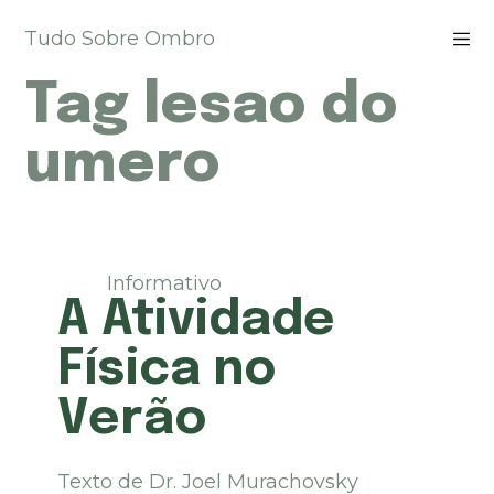
P
Tudo Sobre Ombro
u
l
Tag
lesao do
a
r
p
umero
a
r
a
o
c
Informativo
o
A Atividade
n
t
Física no
e
ú
Verão
d
o
Texto de Dr. Joel Murachovsky