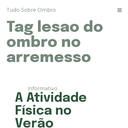
P
Tudo Sobre Ombro
u
l
Tag
lesao do
a
r
p
ombro no
a
r
arremesso
a
o
c
o
n
t
Informativo
e
A Atividade
ú
d
Física no
o
Verão