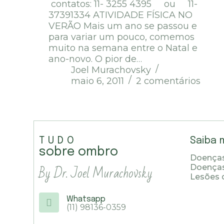
contatos: 11- 3255 4395 ou 11-
37391334 ATIVIDADE FÍSICA NO
VERÃO Mais um ano se passou e
para variar um pouco, comemos
muito na semana entre o Natal e
ano-novo. O pior de…
Joel Murachovsky
maio 6, 2011
2 comentários
TUDO
Saiba 
sobre ombro
Doenças
By Dr. Joel Murachovsky
Doença
Lesões 
Whatsapp
(11) 98136-0359