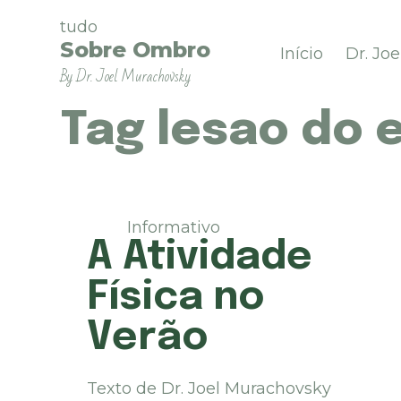
P
tudo
u
Sobre Ombro
Início
Dr. Jo
l
By Dr. Joel Murachovsky
a
r
p
Tag
lesao do e
a
r
a
o
c
Informativo
o
A Atividade
n
t
Física no
e
ú
Verão
d
o
Texto de Dr. Joel Murachovsky