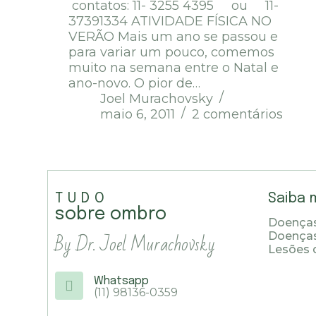
contatos: 11- 3255 4395 ou 11-
37391334 ATIVIDADE FÍSICA NO
VERÃO Mais um ano se passou e
para variar um pouco, comemos
muito na semana entre o Natal e
ano-novo. O pior de…
Joel Murachovsky
maio 6, 2011
2 comentários
TUDO
Saiba 
sobre ombro
Doenças
By Dr. Joel Murachovsky
Doença
Lesões 
Whatsapp
(11) 98136-0359