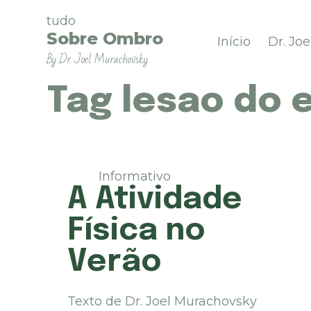
P
tudo
u
Sobre Ombro
Início
Dr. Jo
l
By Dr. Joel Murachovsky
a
r
p
Tag
lesao do 
a
r
a
o
c
Informativo
o
A Atividade
n
t
Física no
e
ú
Verão
d
o
Texto de Dr. Joel Murachovsky