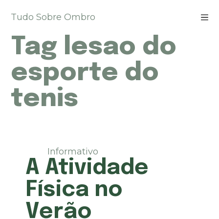
P
Tudo Sobre Ombro
u
l
Tag
lesao do
a
r
p
esporte do
a
r
tenis
a
o
c
o
n
t
Informativo
e
A Atividade
ú
d
Física no
o
Verão