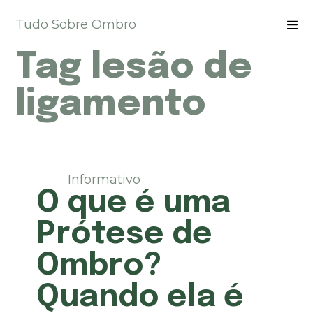
P
Tudo Sobre Ombro
u
l
Tag
lesão de
a
r
p
ligamento
a
r
a
o
c
Informativo
o
O que é uma
n
t
Prótese de
e
ú
Ombro?
d
o
Quando ela é