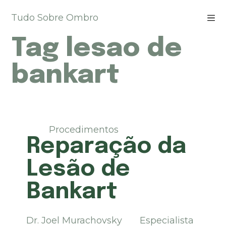
P
Tudo Sobre Ombro
u
l
Tag
lesao de
a
r
p
bankart
a
r
a
o
c
Procedimentos
o
Reparação da
n
t
Lesão de
e
ú
Bankart
d
o
Dr. Joel Murachovsky Especialista