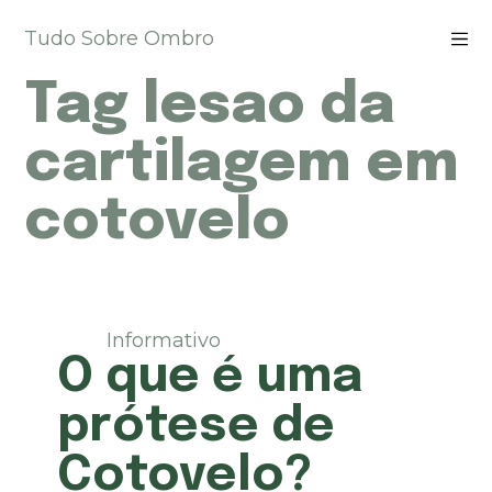
P
Tudo Sobre Ombro
u
l
Tag
lesao da
a
r
p
cartilagem em
a
r
cotovelo
a
o
c
o
n
t
Informativo
e
O que é uma
ú
d
prótese de
o
Cotovelo?