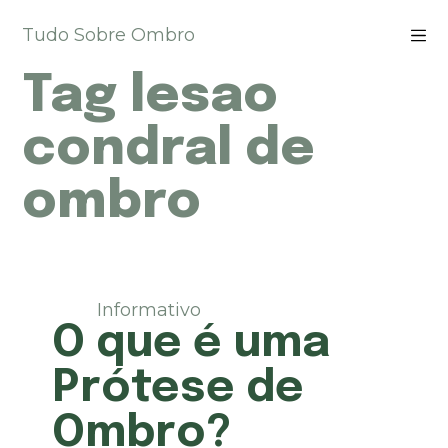
P
Tudo Sobre Ombro
u
l
Tag
lesao
a
r
p
condral de
a
r
ombro
a
o
c
o
n
t
Informativo
e
O que é uma
ú
d
Prótese de
o
Ombro?