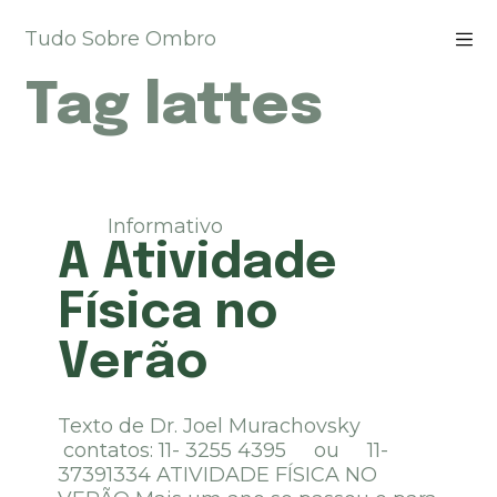
P
Tudo Sobre Ombro
u
l
Tag
lattes
a
r
p
a
r
a
Informativo
o
A Atividade
c
o
Física no
n
t
Verão
e
ú
d
Texto de Dr. Joel Murachovsky
o
contatos: 11- 3255 4395 ou 11-
37391334 ATIVIDADE FÍSICA NO