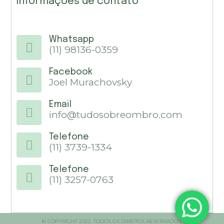
Informações de contato
Whatsapp
(11) 98136-0359
Facebook
Joel Murachovsky
Email
info@tudosobreombro.com
Telefone
(11) 3739-1334
Telefone
(11) 3257-0763
© COPYRIGHT 2022. TODOS OS DIREITOS RESERVADOS.