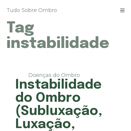
P
Tudo Sobre Ombro
u
l
Tag
a
r
p
instabilidade
a
r
a
o
c
Doenças do Ombro
o
Instabilidade
n
t
do Ombro
e
ú
(Subluxação,
d
o
Luxação,