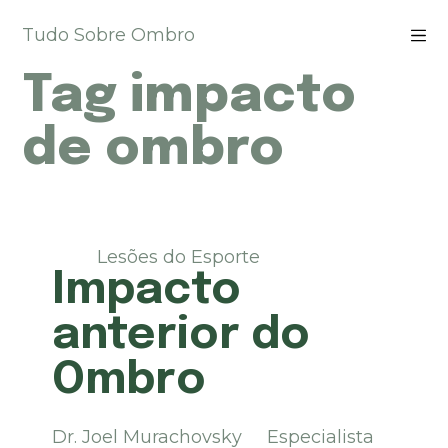
P
Tudo Sobre Ombro
u
l
Tag
impacto
a
r
p
de ombro
a
r
a
o
c
Lesões do Esporte
o
Impacto
n
t
anterior do
e
ú
Ombro
d
o
Dr. Joel Murachovsky Especialista