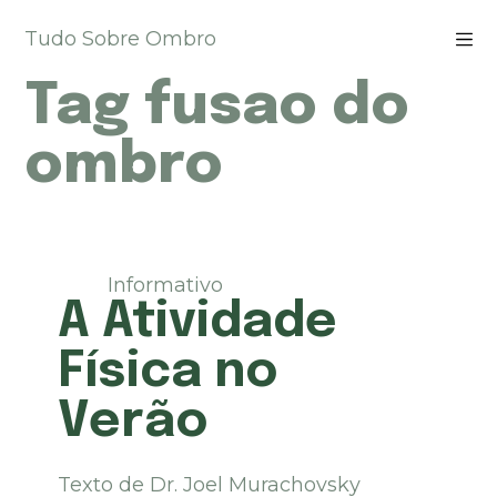
P
Tudo Sobre Ombro
u
l
Tag
fusao do
a
r
p
ombro
a
r
a
o
c
Informativo
o
A Atividade
n
t
Física no
e
ú
Verão
d
o
Texto de Dr. Joel Murachovsky