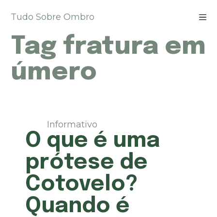
P
Tudo Sobre Ombro
u
l
Tag
fratura em
a
r
p
úmero
a
r
a
o
c
Informativo
o
O que é uma
n
t
prótese de
e
ú
Cotovelo?
d
o
Quando é