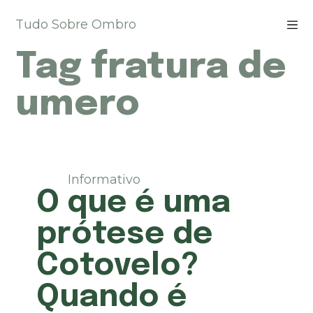
P
Tudo Sobre Ombro
u
l
Tag
fratura de
a
r
p
umero
a
r
a
o
c
Informativo
o
O que é uma
n
t
prótese de
e
ú
Cotovelo?
d
o
Quando é