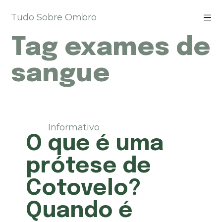
P
Tudo Sobre Ombro
u
l
Tag
exames de
a
r
p
sangue
a
r
a
o
c
Informativo
o
O que é uma
n
t
prótese de
e
ú
Cotovelo?
d
o
Quando é