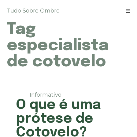
P
Tudo Sobre Ombro
u
l
Tag
a
r
p
especialista
a
r
de cotovelo
a
o
c
o
n
t
Informativo
e
O que é uma
ú
d
prótese de
o
Cotovelo?