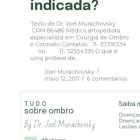
indicada?
Texto de Dr. Joel Murachovsky
CRM 86486 Médico ørtopedista
especialista em Cirurgia de Ombro
e Cotovelo Contatos: 11- 37391334
ou 11- 32554395 O que é
uma prótese de…
Joel Murachovsky
maio 12, 2011
6 comentários
TUDO
Saiba 
sobre ombro
Doenças
By Dr. Joel Murachovsky
Doença
Lesões 