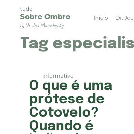
P
tudo
u
Sobre Ombro
Início
Dr. Jo
l
By Dr. Joel Murachovsky
a
r
p
Tag
especialis
a
r
a
o
c
Informativo
o
O que é uma
n
t
prótese de
e
ú
Cotovelo?
d
o
Quando é