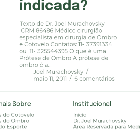
indicada?
Texto de Dr. Joel Murachovsky
CRM 86486 Médico cirurgião
especialista em cirurgia de Ombro
e Cotovelo Contatos: 11- 37391334
ou 11- 325544395 O que é uma
Prótese de Ombro A prótese de
ombro é a…
Joel Murachovsky
maio 11, 2011
6 comentários
mais Sobre
Institucional
 do Cotovelo
Início
s do Ombro
Dr. Joel Murachovsky
do Esporte
Área Reservada para Méd