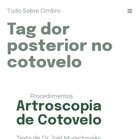
P
Tudo Sobre Ombro
u
l
Tag
dor
a
r
p
posterior no
a
r
cotovelo
a
o
c
o
n
t
Procedimentos
e
Artroscopia
ú
d
de Cotovelo
o
Texto de Dr. Joel Murachovsky