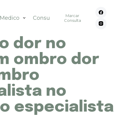
Marcar
 Medico
Consultórios
Contato
Consulta
o dor no
em ombro dor
ombro
lista no
o especialista