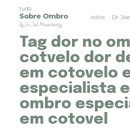
P
tudo
u
Sobre Ombro
Início
Dr. Jo
l
By Dr. Joel Murachovsky
a
r
p
Tag
dor no om
a
r
cotvelo dor d
a
o
em cotovelo e
c
o
n
especialista 
t
e
ombro especia
ú
d
o
em cotovel