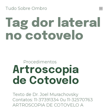
P
Tudo Sobre Ombro
u
l
Tag
dor lateral
a
r
p
no cotovelo
a
r
a
o
c
Procedimentos
o
Artroscopia
n
t
de Cotovelo
e
ú
d
Texto de Dr. Joel Murachovsky
o
Contatos: 11-37391334 0u 11-32570763
ARTROSCOPIA DE COTOVELO A