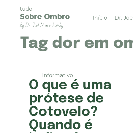
P
tudo
u
Sobre Ombro
Início
Dr. Jo
l
By Dr. Joel Murachovsky
a
r
p
Tag
dor em o
a
r
a
o
c
Informativo
o
O que é uma
n
t
prótese de
e
ú
Cotovelo?
d
o
Quando é