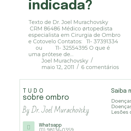
indicada?
Texto de Dr. Joel Murachovsky
CRM 86486 Médico ørtopedista
especialista em Cirurgia de Ombro
e Cotovelo Contatos: 11- 37391334
ou 11- 32554395 O que é
uma prótese de…
Joel Murachovsky
maio 12, 2011
6 comentários
TUDO
Saiba 
sobre ombro
Doenças
By Dr. Joel Murachovsky
Doença
Lesões 
Whatsapp
(11) 98136-0359