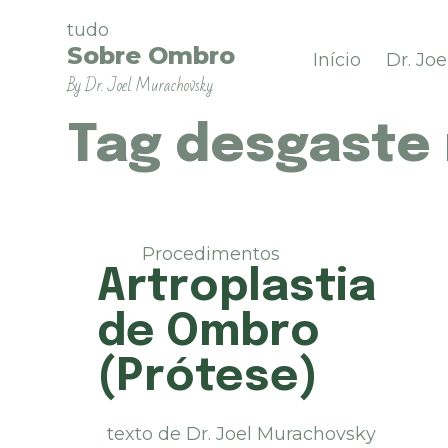
P
tudo
u
Sobre Ombro
Início
Dr. Jo
l
By Dr. Joel Murachovsky
a
r
p
Tag
desgaste
a
r
a
o
c
Procedimentos
o
Artroplastia
n
t
de Ombro
e
ú
(Prótese)
d
o
texto de Dr. Joel Murachovsky