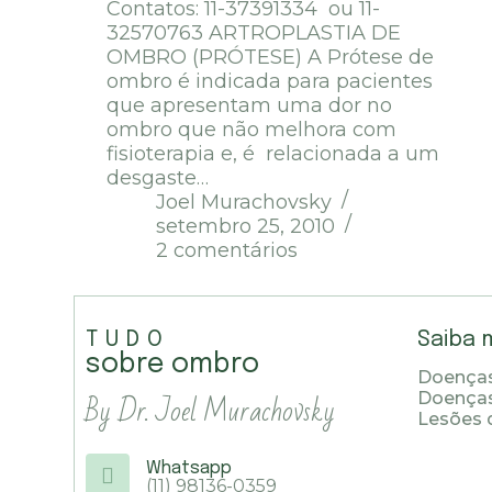
Contatos: 11-37391334 ou 11-
32570763 ARTROPLASTIA DE
OMBRO (PRÓTESE) A Prótese de
ombro é indicada para pacientes
que apresentam uma dor no
ombro que não melhora com
fisioterapia e, é relacionada a um
desgaste…
Joel Murachovsky
setembro 25, 2010
2 comentários
TUDO
Saiba 
sobre ombro
Doenças
By Dr. Joel Murachovsky
Doença
Lesões 
Whatsapp
(11) 98136-0359