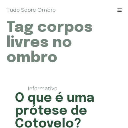
P
Tudo Sobre Ombro
u
l
Tag
corpos
a
r
p
livres no
a
r
ombro
a
o
c
o
n
t
Informativo
e
O que é uma
ú
d
prótese de
o
Cotovelo?