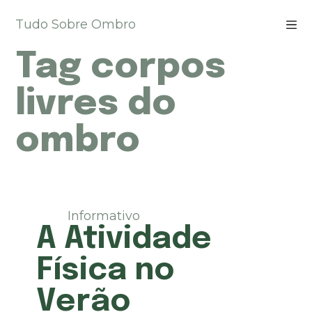
P
Tudo Sobre Ombro
u
l
Tag
corpos
a
r
p
livres do
a
r
ombro
a
o
c
o
n
t
Informativo
e
A Atividade
ú
d
Física no
o
Verão